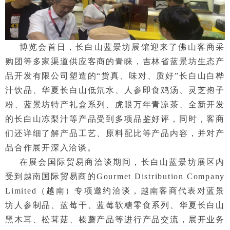
博览会首日，长白山蓝景坊展馆迎来了佛山客商采
购团等多家渠道供应客商的青睐，吉林省蓝景坊生态产
品开发有限公司塑造的“货真、味对、质好”长白山白桦
汁饮品、华夏长白山低氘水、人参即食鸡汤、灵芝孢子
粉、蓝景坊特产礼盒系列、虎眼万年青凉茶、全新开发
的长白山冻梨汁等产品受到多项品鉴好评，同时，客商
们还详细了解产品工艺、原料配比等产品内容，并对产
品合作展开深入洽谈。
在展会国际贸易商洽谈期间，长白山蓝景坊展区内
受到越南国际贸易商的Gourmet Distribution Company
Limited（越南）专项邀约洽谈，越南客商代表对蓝景
坊人参制品、蓝莓干、蓝莓软糖零食系列、华夏长白山
黑木耳、松茸菇、榛蘑产品等进行产品交流，展开业务