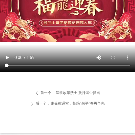
前一个：
深耕改革沃土 践行国企担当
ꄴ
后一个：
廉企微课堂：拒绝“躺平”奋勇争先
ꄲ