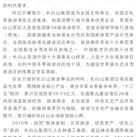
的时代要求。
经过不懈努力，长白山集团成为全国文明单位、全国文化
和旅游系统先进集体、创新消费引领与服务优秀企业，带领长
白山景区入选首批国家5A级旅游景区、首批全国研学旅行基地
（营地）、国家级服务业标准化示范区和国家体育产业示范单
位、全国旅游标准化建设试点单位、旅游厕所革命十大典型景
区、全国最佳冰雪休闲目的地之一、中国航空目的地十佳景
区；长白山登顶中国十大避暑名山榜首，入选十大全域旅游目
的地，位列中国冬季旅游目的地十强，为建设世界级生态冰雪
旅游目的地奠定坚实基础。
在全力做好长白山旅游事业的同时，长白山集团以项目建
设为支撑，围绕旅游核心产业，逐步丰富业务板块布局。“十三
五”期间，累计完成投资34.55亿元，实施重点建设项目26项，
内容涵盖旅游经营、旅游商业、文化创意、特色生态产品开发
等多项产业，积极探索景区与城镇、旅游与文化产业融合发展
模式，努力编织长白山全域旅游核心网。
2010年，按照“整体改制，分层推进，优质资产，优先上
市”原则，长白山集团引入吉林森工集团、延边林业集团两家战