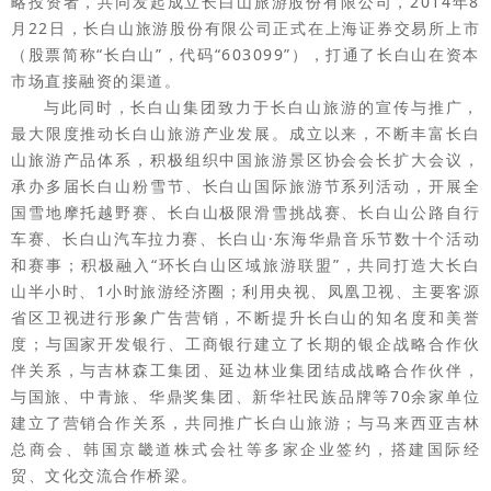
略投资者，共同发起成立长白山旅游股份有限公司，2014年8
月22日，长白山旅游股份有限公司正式在上海证券交易所上市
（股票简称“长白山”，代码“603099”），打通了长白山在资本
市场直接融资的渠道。
与此同时，长白山集团致力于长白山旅游的宣传与推广，
最大限度推动长白山旅游产业发展。成立以来，不断丰富长白
山旅游产品体系，积极组织中国旅游景区协会会长扩大会议，
承办多届长白山粉雪节、长白山国际旅游节系列活动，开展全
国雪地摩托越野赛、长白山极限滑雪挑战赛、长白山公路自行
车赛、长白山汽车拉力赛、长白山·东海华鼎音乐节数十个活动
和赛事；积极融入“环长白山区域旅游联盟”，共同打造大长白
山半小时、1小时旅游经济圈；利用央视、凤凰卫视、主要客源
省区卫视进行形象广告营销，不断提升长白山的知名度和美誉
度；与国家开发银行、工商银行建立了长期的银企战略合作伙
伴关系，与吉林森工集团、延边林业集团结成战略合作伙伴，
与国旅、中青旅、华鼎奖集团、新华社民族品牌等70余家单位
建立了营销合作关系，共同推广长白山旅游；与马来西亚吉林
总商会、韩国京畿道株式会社等多家企业签约，搭建国际经
贸、文化交流合作桥梁。