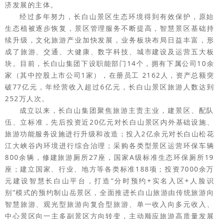
济发展的主体。
经过多年努力，长白山景区生态环境得到有效保护，原始
生态植被逐步恢复，景区管理服务不断提高，智慧景区基础持
续升级，文化旅游产业加快发展，业务板块布局日益丰富，形
成了旅游、交通、大健康、数字科技、城市建设及运营五大板
块。目前，长白山集团下设职能部门14个，拥有下属公司10余
家（其中控股上市公司1家），在册员工 2162人，资产总额突
破77亿元，年经营收入超过6亿元，长白山景区旅游人数达到
252万人次。
成立以来，长白山集团聚焦旅游主责主业，建景区、配队
伍、立标准，先后投资近20亿元对长白山景区内外基础设施、
旅游功能服务设施进行升级和改造；投入2亿余元对长白山松花
江大峡谷内环境进行综合治理；采购各类型景区运营环保车辆
800余辆，修建旅游厕所27座，国家A级标准生态环保厕所19
座；建立国家、行业、地方等各类标准188项；投资7000余万
元建设智慧长白山平台，打造“分时预约+实名入区+人脸识
别”模式的预约制山岳景区，全面推进长白山旅游由传统旅游向
智慧旅游、观光型旅游向复合型旅游、单一收入向多元收入、
中心景区向一主多副景区方向转变，主动顺应旅游高质量发展