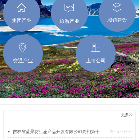
ꀇ
ꁦ
ꁳ
城镇建设
集团产业
旅游产业
ꀷ
ꀶ
交通产业
上市公司
更多>>
＞产业动态
吉林省蓝景坊生态产品开发有限公司亮相第十五届中国-东北亚博览会取得丰硕成果
2025-09-09
넷