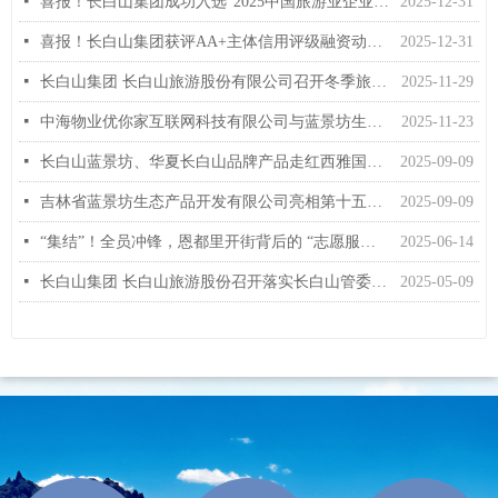
넷
喜报！长白山集团成功入选“2025中国旅游业企业先锋力量20强”
2025-12-31
넷
喜报！长白山集团获评AA+主体信用评级融资动能再强化
2025-12-31
넷
长白山集团 长白山旅游股份有限公司召开冬季旅游攻坚任务再部署会议
2025-11-29
넷
中海物业优你家互联网科技有限公司与蓝景坊生态产品公司签署战略合作框架协议
2025-11-23
넷
长白山蓝景坊、华夏长白山品牌产品走红西雅国际食品博览会
2025-09-09
넷
吉林省蓝景坊生态产品开发有限公司亮相第十五届中国-东北亚博览会取得丰硕成果
2025-09-09
넷
“集结”！全员冲锋，恩都里开街背后的 “志愿服务力量”
2025-06-14
넷
长白山集团 长白山旅游股份召开落实长白山管委会“五一”假期长白山旅游复盘会议工作部署会
2025-05-09