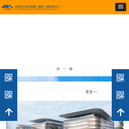
낃
낃
更多>>
낃
낃
＞集团简介
녕
녕