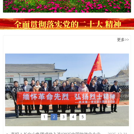
更多>>
＞公司要闻
넳
넲
1
2
3
4
5