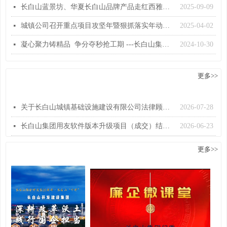
长白山蓝景坊、华夏长白山品牌产品走红西雅国际食品博览会
2025-09-09
넷
城镇公司召开重点项目攻坚年暨狠抓落实年动员部署会议
2025-04-02
넷
凝心聚力铸精品 争分夺秒抢工期 ---长白山集团开展“百日攻坚行动”扎实推进重点项目建设
2024-10-30
넷
更多>>
＞信息公告
关于长白山城镇基础设施建设有限公司法律顾问年度服务单位进行询比选聘的公告
2026-07-28
넷
长白山集团用友软件版本升级项目（成交）结果公告
2026-06-23
넷
更多>>
＞视频中心