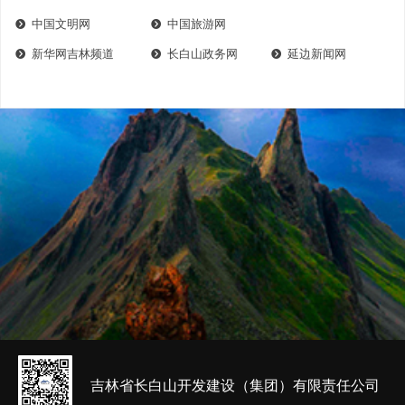
中国文明网
中国旅游网
뀹
뀹
新华网吉林频道
长白山政务网
延边新闻网
뀹
뀹
뀹
吉林省长白山开发建设（集团）有限责任公司